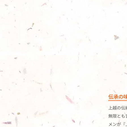
伝承の
上越の伝
無限とも
メンが『