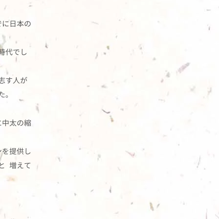
でに日本の
時代でし
志す人が
た。
に中太の縮
ンを提供し
と 増えて