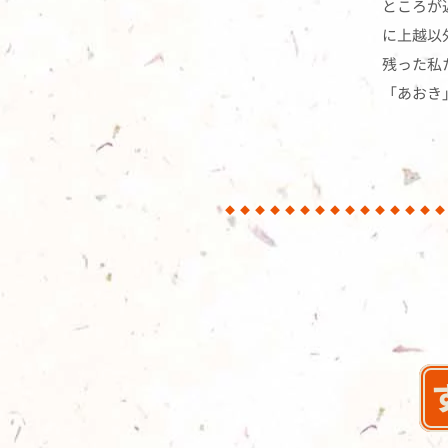
ところが
に上越以
残った私
「あおき