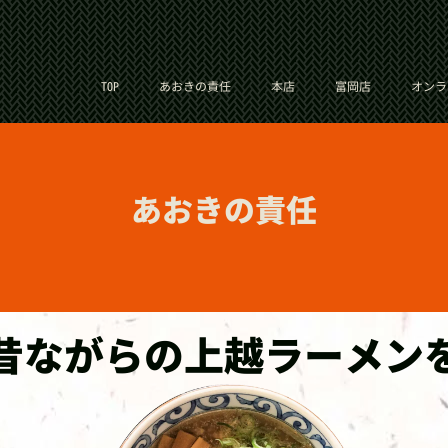
TOP
あおきの責任
本店
富岡店
オンラ
あおきの責任
昔ながらの上越ラーメン