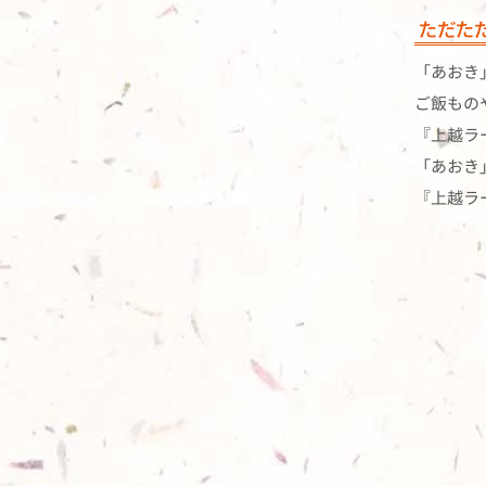
ただた
「あおき
ご飯もの
『上越ラ
「あおき
『上越ラ