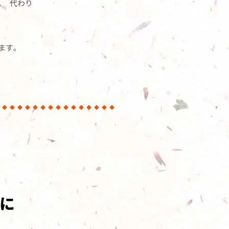
。 代わり
ます。
めに